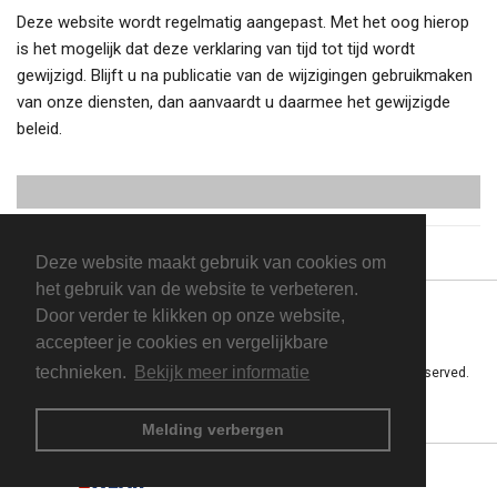
Deze website wordt regelmatig aangepast. Met het oog hierop
is het mogelijk dat deze verklaring van tijd tot tijd wordt
gewijzigd. Blijft u na publicatie van de wijzigingen gebruikmaken
van onze diensten, dan aanvaardt u daarmee het gewijzigde
beleid.
Deze website maakt gebruik van cookies om
het gebruik van de website te verbeteren.
Door verder te klikken op onze website,
accepteer je cookies en vergelijkbare
technieken.
Bekijk meer informatie
Powered by Vakstijl Bedrijfskleding · Copyright © 2026 All rights reserved.
Privacybeleid
Gebruikersovereenkomst
Melding verbergen
ForWorkWear
is een product van
Expedient
.